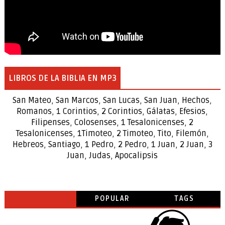
LIBROS DE LA BIBLIA EN MP3
San Mateo
,
San Marcos
,
San Lucas
,
San Juan
,
Hechos
,
Romanos
,
1 Corintios
,
2 Corintios
,
Gálatas
,
Efesios
,
Filipenses
,
Colosenses
,
1
Tesalonicenses
,
2
Tesalonicenses
,
1
Timoteo
,
2
Timoteo
,
Tito
,
Filemón
,
Hebreos
,
Santiago
,
1 Pedro
,
2 Pedro
,
1 Juan
,
2 Juan
,
3
Juan
,
Judas
,
Apocalipsis
POPULAR
TAGS