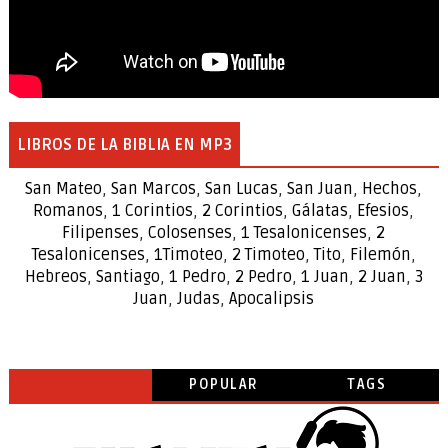
LIBROS DE LA BIBLIA EN MP3
San Mateo
,
San Marcos
,
San Lucas
,
San Juan
,
Hechos
,
Romanos
,
1 Corintios
,
2 Corintios
,
Gálatas
,
Efesios
,
Filipenses
,
Colosenses
,
1
Tesalonicenses
,
2
Tesalonicenses
,
1
Timoteo
,
2
Timoteo
,
Tito
,
Filemón
,
Hebreos
,
Santiago
,
1 Pedro
,
2 Pedro
,
1 Juan
,
2 Juan
,
3
Juan
,
Judas
,
Apocalipsis
POPULAR
TAGS