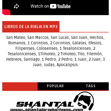
LIBROS DE LA BIBLIA EN MP3
San Mateo
,
San Marcos
,
San Lucas
,
San Juan
,
Hechos
,
Romanos
,
1 Corintios
,
2 Corintios
,
Gálatas
,
Efesios
,
Filipenses
,
Colosenses
,
1
Tesalonicenses
,
2
Tesalonicenses
,
1
Timoteo
,
2
Timoteo
,
Tito
,
Filemón
,
Hebreos
,
Santiago
,
1 Pedro
,
2 Pedro
,
1 Juan
,
2 Juan
,
3
Juan
,
Judas
,
Apocalipsis
POPULAR
TAGS