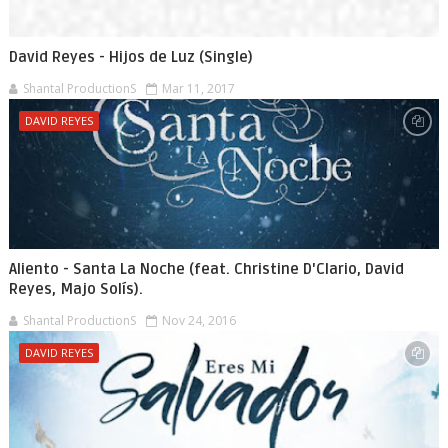
David Reyes - Hijos de Luz (Single)
Shantal ProductionS
Mar 11, 2017
DAVID REYES
Aliento - Santa La Noche (feat. Christine D'Clario, David
Reyes, Majo Solís).
Shantal ProductionS
Nov 24, 2016
DAVID REYES