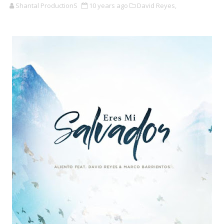
Shantal ProductionS
10 years ago
David Reyes,