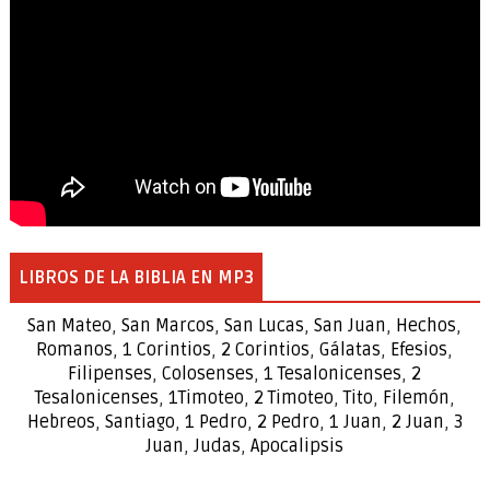
LIBROS DE LA BIBLIA EN MP3
San Mateo
,
San Marcos
,
San Lucas
,
San Juan
,
Hechos
,
Romanos
,
1 Corintios
,
2 Corintios
,
Gálatas
,
Efesios
,
Filipenses
,
Colosenses
,
1
Tesalonicenses
,
2
Tesalonicenses
,
1
Timoteo
,
2
Timoteo
,
Tito
,
Filemón
,
Hebreos
,
Santiago
,
1 Pedro
,
2 Pedro
,
1 Juan
,
2 Juan
,
3
Juan
,
Judas
,
Apocalipsis