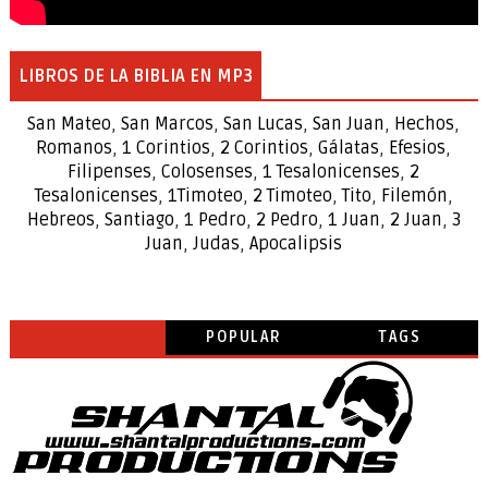
LIBROS DE LA BIBLIA EN MP3
San Mateo
,
San Marcos
,
San Lucas
,
San Juan
,
Hechos
,
Romanos
,
1 Corintios
,
2 Corintios
,
Gálatas
,
Efesios
,
Filipenses
,
Colosenses
,
1
Tesalonicenses
,
2
Tesalonicenses
,
1
Timoteo
,
2
Timoteo
,
Tito
,
Filemón
,
Hebreos
,
Santiago
,
1 Pedro
,
2 Pedro
,
1 Juan
,
2 Juan
,
3
Juan
,
Judas
,
Apocalipsis
POPULAR
TAGS