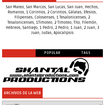
San Mateo
,
San Marcos
,
San Lucas
,
San Juan
,
Hechos
,
Romanos
,
1 Corintios
,
2 Corintios
,
Gálatas
,
Efesios
,
Filipenses
,
Colosenses
,
1
Tesalonicenses
,
2
Tesalonicenses
,
1
Timoteo
,
2
Timoteo
,
Tito
,
Filemón
,
Hebreos
,
Santiago
,
1 Pedro
,
2 Pedro
,
1 Juan
,
2 Juan
,
3
Juan
,
Judas
,
Apocalipsis
POPULAR
TAGS
ARCHIVOS DE LA WEB