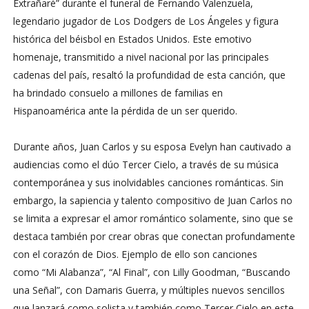
Extrañaré”
durante el funeral de
Fernando Valenzuela
,
legendario jugador de Los Dodgers de Los Ángeles y figura
histórica del béisbol en Estados Unidos. Este emotivo
homenaje, transmitido a nivel nacional por las principales
cadenas del país, resaltó la profundidad de esta canción, que
ha brindado consuelo a millones de familias en
Hispanoamérica ante la pérdida de un ser querido.
Durante años,
Juan Carlos
y su esposa
Evelyn
han cautivado a
audiencias como el dúo
Tercer Cielo
, a través de su música
contemporánea y sus inolvidables canciones románticas. Sin
embargo, la sapiencia y talento compositivo de
Juan Carlos
no
se limita a expresar el amor romántico solamente, sino que se
destaca también por crear obras que conectan profundamente
con el corazón de Dios. Ejemplo de ello son canciones
como
“Mi Alabanza”, “Al Final”
, con
Lilly Goodman
,
“Buscando
una Señal”
, con
Damaris Guerra
, y múltiples nuevos sencillos
que lanzará como solista y también como
Tercer Cielo
en este