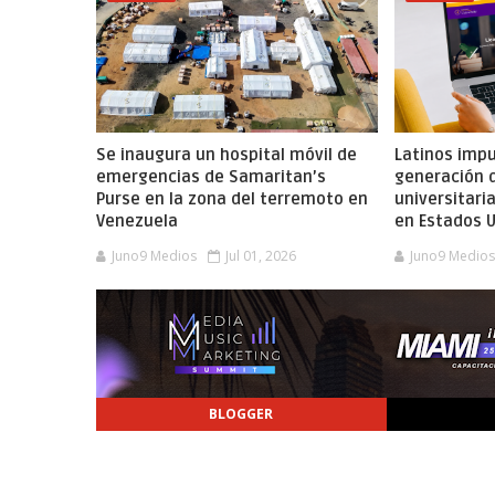
Se inaugura un hospital móvil de
Latinos imp
emergencias de Samaritan’s
generación 
Purse en la zona del terremoto en
universitaria
Venezuela
en Estados 
Juno9 Medios
Jul 01, 2026
Juno9 Medio
BLOGGER