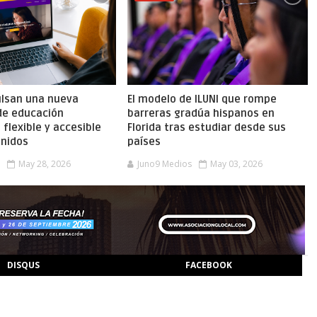
ulsan una nueva
El modelo de ILUNI que rompe
de educación
barreras gradúa hispanos en
 flexible y accesible
Florida tras estudiar desde sus
Unidos
países
s
May 28, 2026
Juno9 Medios
May 03, 2026
DISQUS
FACEBOOK