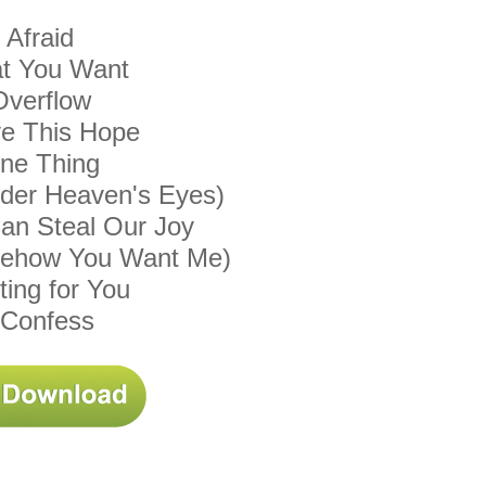
Afraid
t You Want
Overflow
ve This Hope
ne Thing
der Heaven's Eyes)
an Steal Our Joy
mehow You Want Me)
ting for You
 Confess