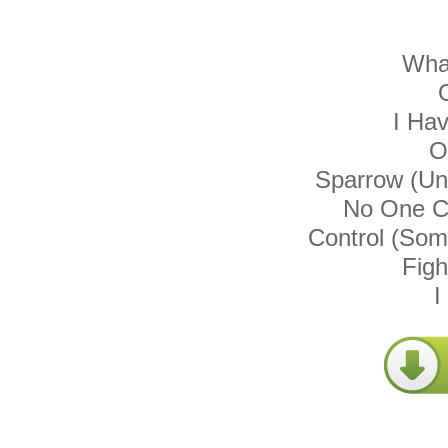
Wha
I Ha
O
Sparrow (Un
No One C
Control (So
Figh
I