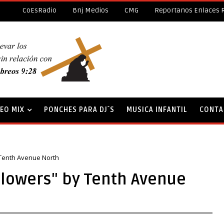
CoEsRadio
Bnj Medios
CMG
Reportanos Enlaces 
DEO MIX
PONCHES PARA DJ´S
MUSICA INFANTIL
CONTA
 Tenth Avenue North
llowers" by Tenth Avenue