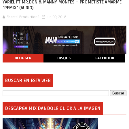
YARIEL FT MR.DON & MANNY MONTES – PROMETISTE AMARME
“REMIX” (AUDIO)
Shantal ProductionS
Jun 09, 2018
BLOGGER
DISQUS
FACEBOOK
BUSCAR EN ESTÁ WEB
DESCARGA MIX DANDOLE CLICK A LA IMAGEN