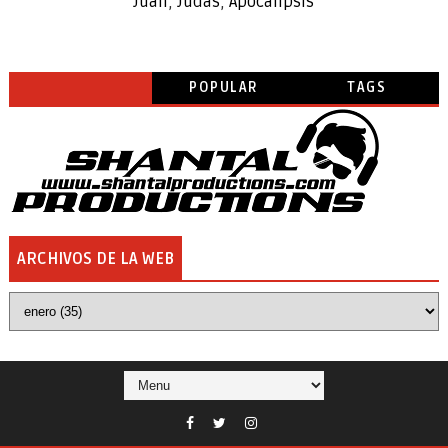
Juan
,
Judas
,
Apocalipsis
POPULAR
TAGS
ARCHIVOS DE LA WEB