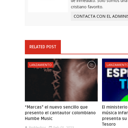
de inmediato. Solo somos una w
cristiano favorito.
CONTACTA CON EL ADMINI
RELATED POST
LANZAMIENTO
LANZAMIENT
“Marcas” el nuevo sencillo que
El ministeri
presento el cantautor colombiano
música infant
Humbe Music
presenta su 
Tesoro
BnjMedios
Feb 01, 2023