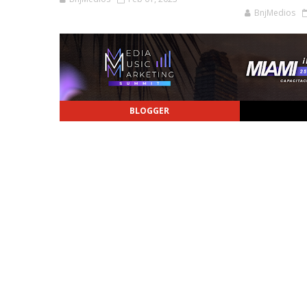
BnjMedios
BLOGGER