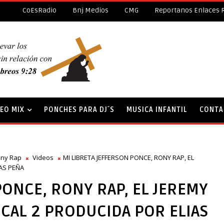
CoEsRadio
Bnj Medios
CMG
Reportanos Enlaces 
DEO MIX
PONCHES PARA DJ´S
MUSICA INFANTIL
CONTA
ny Rap
Videos
MI LIBRETA JEFFERSON PONCE, RONY RAP, EL
AS PEÑA
PONCE, RONY RAP, EL JEREMY
AL 2 PRODUCIDA POR ELIAS