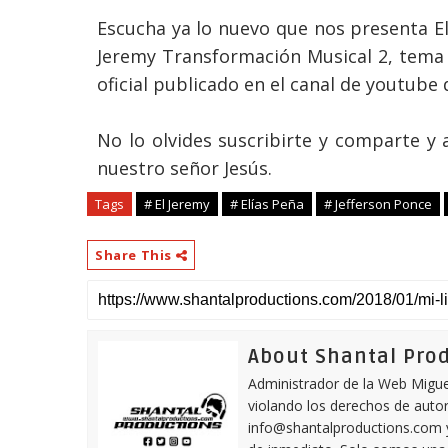
Escucha ya lo nuevo que nos presenta El
Jeremy Transformación Musical 2, tema
oficial publicado en el canal de youtube 
No lo olvides
suscribirte
y comparte y
nuestro señor
Jesús
.
Tags
# El Jeremy
# Elías Peña
# Jefferson Ponce
Share This
About Shantal Pro
Administrador de la Web Miguel
violando los derechos de autor,
info@shantalproductions.com 