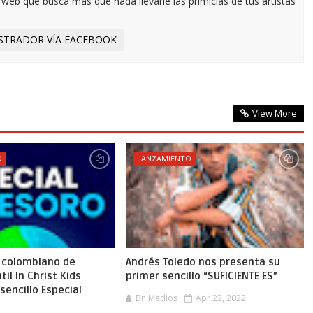
eb que busca más que nada llevarle las primicias de tus artistas
STRADOR VÍA FACEBOOK
View More
O
LANZAMIENTO
o colombiano de
Andrés Toledo nos presenta su
il In Christ Kids
primer sencillo “SUFICIENTE ES”
sencillo Especial
BnjMedios
Apr 22, 2022