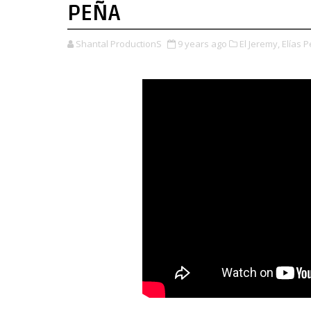
PEÑA
Shantal ProductionS
9 years ago
El Jeremy,
Elías P