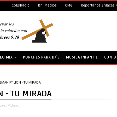
CoEsRadio
Bnj Medios
CMG
Reportanos Enlaces 
DEO MIX
PONCHES PARA DJ´S
MUSICA INFANTIL
CONTA
MAN FT LION - TU MIRADA
 - TU MIRADA
Lion,
Videos,