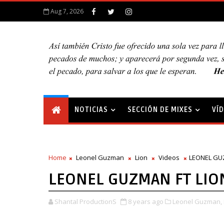
Aug 7, 2026
NOTICIAS
SECCIÓN DE MIXES
VÍ
Home
Leonel Guzman
Lion
Videos
LEONEL GUZ
LEONEL GUZMAN FT LION
Shantal ProductionS
8 years ago
Leonel Guzman,