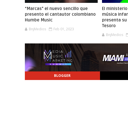
“Marcas” el nuevo sencillo que
El ministeri
presento el cantautor colombiano
música infant
Humbe Music
presenta su 
Tesoro
BnjMedios
Feb 01, 2023
BnjMedios
BLOGGER