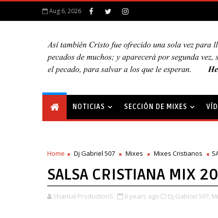
Aug 6, 2026
NOTICIAS
SECCIÓN DE MIXES
VÍ
Home
Dj Gabriel 507
Mixes
Mixes Cristianos
SA
SALSA CRISTIANA MIX 2
Shantal ProductionS
6 years ago
Dj Gabriel 507,
Mi