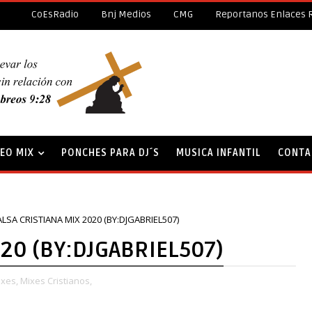
CoEsRadio
Bnj Medios
CMG
Reportanos Enlaces 
DEO MIX
PONCHES PARA DJ´S
MUSICA INFANTIL
CONTA
LSA CRISTIANA MIX 2020 (BY:DJGABRIEL507)
020 (BY:DJGABRIEL507)
xes,
Mixes Cristianos,