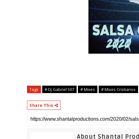
Tags
# Dj Gabriel 507
# Mixes
# Mixes Cristianos
Share This
About Shantal Pro