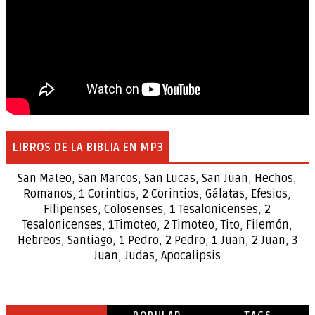
LIBROS DE LA BIBLIA EN MP3
San Mateo
,
San Marcos
,
San Lucas
,
San Juan
,
Hechos
,
Romanos
,
1 Corintios
,
2 Corintios
,
Gálatas
,
Efesios
,
Filipenses
,
Colosenses
,
1
Tesalonicenses
,
2
Tesalonicenses
,
1
Timoteo
,
2
Timoteo
,
Tito
,
Filemón
,
Hebreos
,
Santiago
,
1 Pedro
,
2 Pedro
,
1 Juan
,
2 Juan
,
3
Juan
,
Judas
,
Apocalipsis