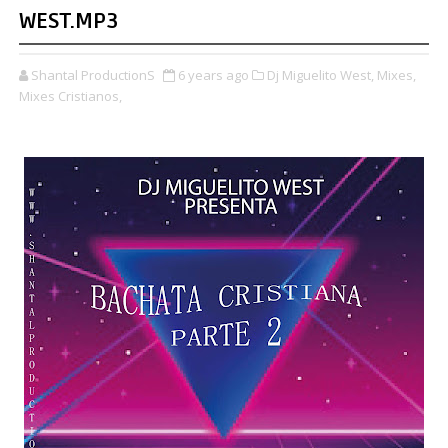
WEST.MP3
Shantal ProductionS
6 years ago
Dj Miguelito West,
Mixes,
Mixes Cristianos,