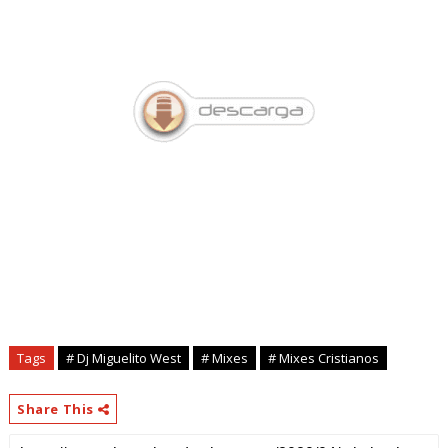
Tags
# Dj Miguelito West
# Mixes
# Mixes Cristianos
Share This