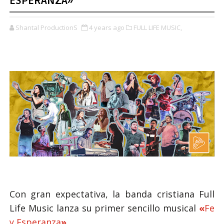
ESPERANZA»
Shantal ProductionS
4 years ago
FULL LIFE MUSIC,
Con gran expectativa, la banda cristiana
Full
Life Music
lanza su primer sencillo musical
«
Fe
y Esperanza
»
.