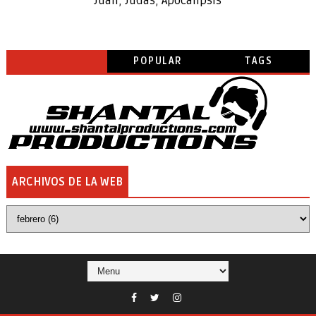
Juan
,
Judas
,
Apocalipsis
POPULAR
TAGS
ARCHIVOS DE LA WEB