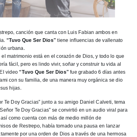
estrepo, canción que canta con Luis Fabian ambos en
ia.
“Tuvo Que Ser Dios”
tiene influencias de vallenato
ión urbana.
el matrimonio está en el corazón de Dios, y todo lo que
a fácil, pero es lindo vivir, soñar y construir tu vida al
 El video
“Tuvo Que Ser Dios”
fue grabado 6 días antes
iami con su familia, de una manera muy orgánica se dio
sus hijas.
r Te Doy Gracias” junto a su amigo Daniel Calveti, tema
Señor Te Doy Gracias” se convirtió en un audio viral para
d, así como cuenta con más de medio millón de
misos de Restrepo, había tomado una pausa en lanzar
ectamente por una orden de Dios a través de una hermosa