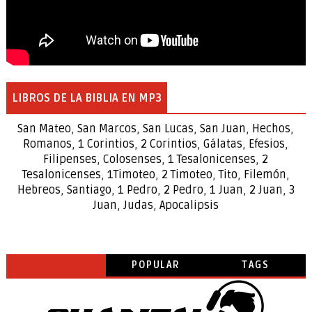
LIBROS DE LA BIBLIA EN MP3
San Mateo
,
San Marcos
,
San Lucas
,
San Juan
,
Hechos
,
Romanos
,
1 Corintios
,
2 Corintios
,
Gálatas
,
Efesios
,
Filipenses
,
Colosenses
,
1
Tesalonicenses
,
2
Tesalonicenses
,
1
Timoteo
,
2
Timoteo
,
Tito
,
Filemón
,
Hebreos
,
Santiago
,
1 Pedro
,
2 Pedro
,
1 Juan
,
2 Juan
,
3
Juan
,
Judas
,
Apocalipsis
POPULAR
TAGS