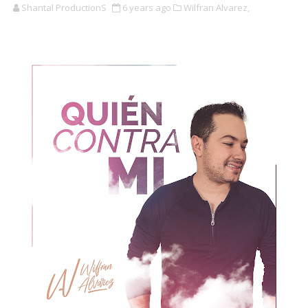
Shantal ProductionS
6 years ago
Wilfran Alvarez,