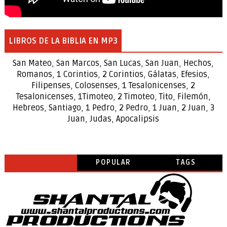
LIBROS DE LA BIBLIA EN MP3
San Mateo
,
San Marcos
,
San Lucas
,
San Juan
,
Hechos
,
Romanos
,
1 Corintios
,
2 Corintios
,
Gálatas
,
Efesios
,
Filipenses
,
Colosenses
,
1
Tesalonicenses
,
2
Tesalonicenses
,
1
Timoteo
,
2
Timoteo
,
Tito
,
Filemón
,
Hebreos
,
Santiago
,
1 Pedro
,
2 Pedro
,
1 Juan
,
2 Juan
,
3
Juan
,
Judas
,
Apocalipsis
POPULAR
TAGS