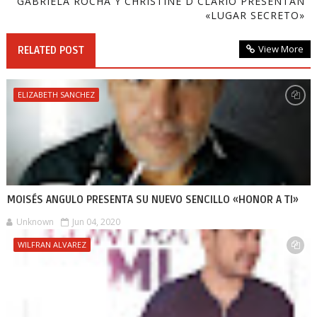
GABRIELA ROCHA Y CHRISTINE D´CLARIO PRESENTAN
«LUGAR SECRETO»
View More
RELATED POST
ELIZABETH SANCHEZ
MOISÉS ANGULO PRESENTA SU NUEVO SENCILLO «HONOR A TI»
Unknown
Jun 04, 2020
WILFRAN ALVAREZ