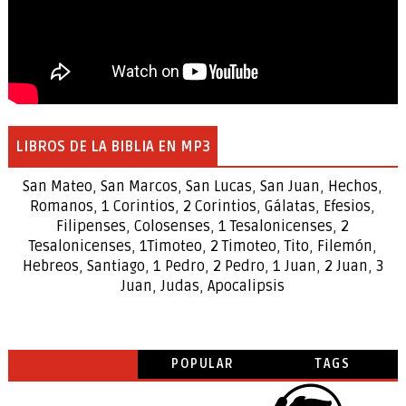
LIBROS DE LA BIBLIA EN MP3
San Mateo
,
San Marcos
,
San Lucas
,
San Juan
,
Hechos
,
Romanos
,
1 Corintios
,
2 Corintios
,
Gálatas
,
Efesios
,
Filipenses
,
Colosenses
,
1
Tesalonicenses
,
2
Tesalonicenses
,
1
Timoteo
,
2
Timoteo
,
Tito
,
Filemón
,
Hebreos
,
Santiago
,
1 Pedro
,
2 Pedro
,
1 Juan
,
2 Juan
,
3
Juan
,
Judas
,
Apocalipsis
POPULAR
TAGS