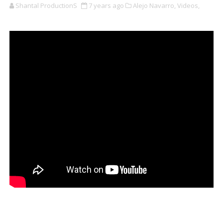
Shantal ProductionS
7 years ago
Alejo Navarro,
Videos,